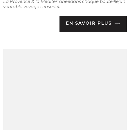
La Provence & la Méditerranéedans chaque bouteille;un
véritable voyage sensoriel.
EN SAVOIR PLUS