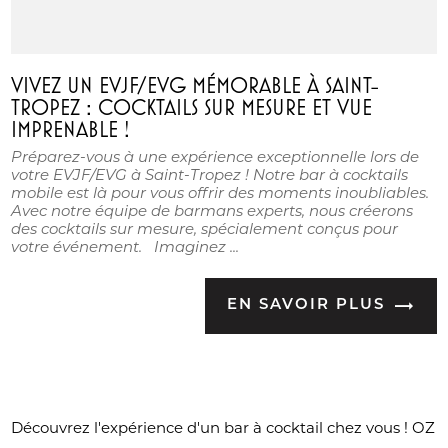
VIVEZ UN EVJF/EVG MÉMORABLE À SAINT-
TROPEZ : COCKTAILS SUR MESURE ET VUE
IMPRENABLE !
Préparez-vous à une expérience exceptionnelle lors de
votre EVJF/EVG à Saint-Tropez ! Notre bar à cocktails
mobile est là pour vous offrir des moments inoubliables.
Avec notre équipe de barmans experts, nous créerons
des cocktails sur mesure, spécialement conçus pour
votre événement. Imaginez ...
EN SAVOIR PLUS
Découvrez l'expérience d'un bar à cocktail chez vous ! OZ