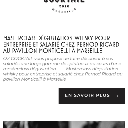
MASTERCLASS DÉGUSTATION WHISKY POUR
ENTREPRISE ET SALARIÉ CHEZ PERNOD RICARD
AU PAVILLON MONTICELLI À MARSEILLE
OZ COCKTAIL vous propose de faire découvrir à vos
salariés une large gamme de spiritueux au cours d'une
masterclass dégustation. Masterclass dégustation
whisky pour entreprise et salarié chez Pernod Ricard au
pavillon Monticelli à Marseille
EN SAVOIR PLUS