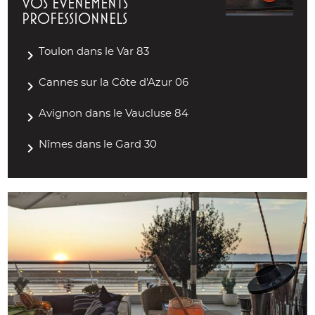
VOS ÉVÉNEMENTS
PROFESSIONNELS
navigate_next
Toulon dans le Var 83
navigate_next
Cannes sur la Côte d'Azur 06
navigate_next
Avignon dans le Vaucluse 84
navigate_next
Nîmes dans le Gard 30