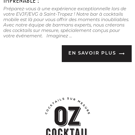
IMPRENABLE !
Préparez-vous à une expérience exceptionnelle lors de
votre EVJF/EVG à Saint-Tropez ! Notre bar à cocktails
mobile est là pour vous offrir des moments inoubliables.
Avec notre équipe de barmans experts, nous créerons
des cocktails sur mesure, spécialement conçus pour
votre événement. Imaginez ...
EN SAVOIR PLUS