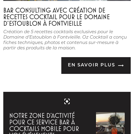
BAR CONSULTING AVEC CRÉATION DE
RECETTES COCKTAIL POUR LE DOMAINE
D’ESTOUBLON À FONTVIEILLE
Création de 5 recettes cocktails exclusives pour le
Domaine d’Estoublon à Fontvieille. Oz Cocktail a conçu
fiches techniques, photos et contenus sur-mesure à
partir des produits de la maison.
EN SAVOIR PLUS
center_focus_strong
NOTRE ZONE D'ACTIVITÉ
POUR CE SERVICE BAR À
COCKTAILS MOBILE POUR