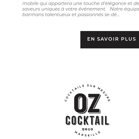
mobile qui apportera une touche d'élégance et d
saveurs uniques à votre événement. Notre équip
barmans talentueux et passionnés se dé...
EN SAVOIR PLUS