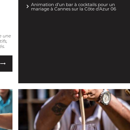
navigate_next
Animation d’un bar à cocktails pour un
mariage à Cannes sur la Côte d'Azur 06
e une
ifs,
és.