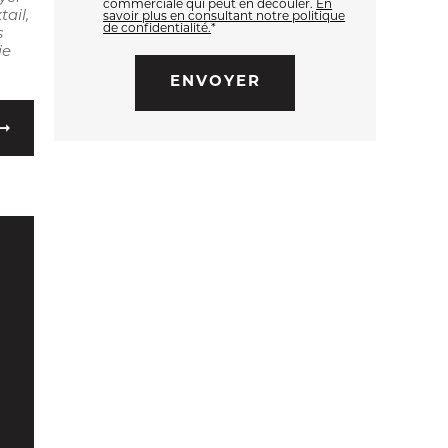
commerciale qui peut en découler.
En
ail,
savoir plus en consultant notre politique
de confidentialité.
*
s
ie