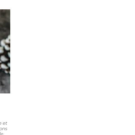
e et
éons
de