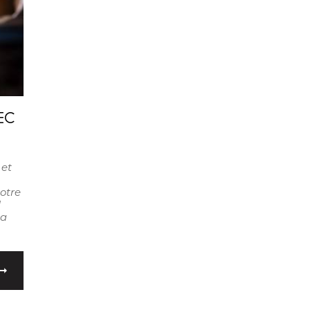
EC
 et
otre
l
la