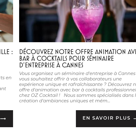
LLE :
DÉCOUVREZ NOTRE OFFRE ANIMATION AV
BAR À COCKTAILS POUR SÉMINAIRE
D'ENTREPRISE À CANNES
Vous organisez un séminaire d'entreprise à Cannes
ts en
vous souhaitez offrir à vos collaborateurs une
expérience unique et rafraîchissante ? Découvrez n
ant
offre d'animation avec bar à cocktails professionne
chez OZ Cocktail ! Nous sommes spécialisés dans 
création d'ambiances uniques et mém...
EN SAVOIR PLUS