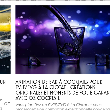
OUR
ANIMATION DE BAR À COCKTAILS POUR
EVJF/EVG À LA CIOTAT : CRÉATIONS
ORIGINALES ET MOMENTS DE FOLIE GARAN
AVEC OZ COCKTAIL !
n-
 ! OZ
Vous planifiez un EVJF/EVG à La Ciotat et vous
ls
recherchez une animation exceptionnelle pour éga