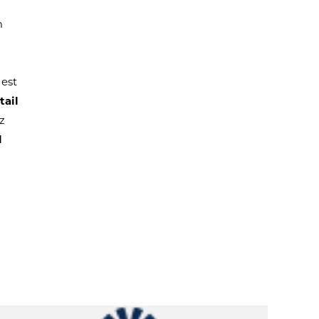
m
 est
tail
z
l