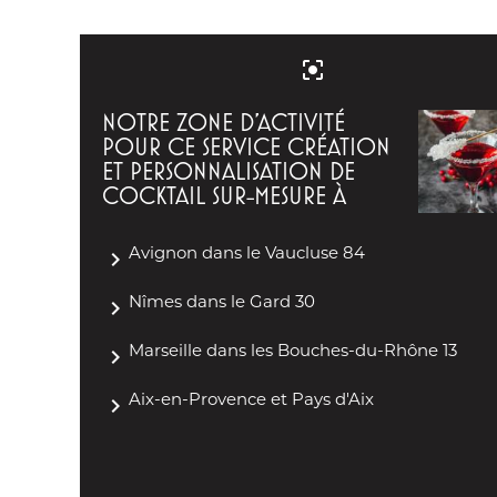
center_focus_strong
NOTRE ZONE D'ACTIVITÉ
POUR CE SERVICE CRÉATION
ET PERSONNALISATION DE
COCKTAIL SUR-MESURE À
navigate_next
Avignon dans le Vaucluse 84
navigate_next
Nîmes dans le Gard 30
navigate_next
Marseille dans les Bouches-du-Rhône 13
navigate_next
Aix-en-Provence et Pays d'Aix