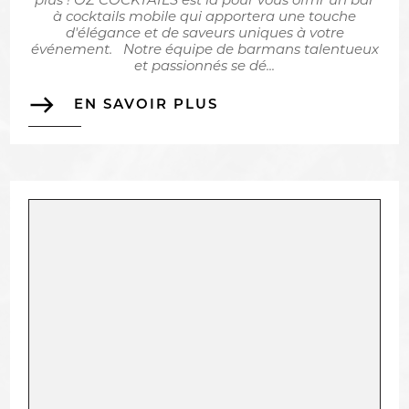
plus ! OZ COCKTAILS est là pour vous offrir un bar
à cocktails mobile qui apportera une touche
d'élégance et de saveurs uniques à votre
événement. Notre équipe de barmans talentueux
et passionnés se dé...
east
EN SAVOIR PLUS