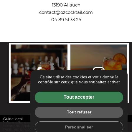
13190 Allauch
contact@ozcocktail.com
04 89 51 33 25
REJOIGNEZ-NOUS
Ce site utilise des cookies et vous donne le
contrôle sur ceux que vous souhaitez activer
Tout accepter
Tout refuser
Guide local
Informations complémentaires
mail
call
Personnaliser
Mentions légales
Politique de confidentialité