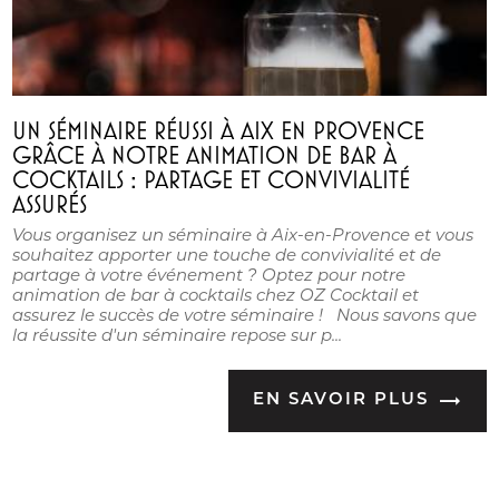
UN SÉMINAIRE RÉUSSI À AIX EN PROVENCE
GRÂCE À NOTRE ANIMATION DE BAR À
COCKTAILS : PARTAGE ET CONVIVIALITÉ
ASSURÉS
Vous organisez un séminaire à Aix-en-Provence et vous
souhaitez apporter une touche de convivialité et de
partage à votre événement ? Optez pour notre
animation de bar à cocktails chez OZ Cocktail et
assurez le succès de votre séminaire ! Nous savons que
la réussite d'un séminaire repose sur p...
EN SAVOIR PLUS