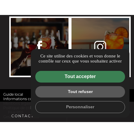
REJOIGNEZ-NOUS
Ce site utilise des cookies et vous donne le
contrôle sur ceux que vous souhaitez activer
Tout accepter
Tout refuser
Guide local
Informations complémentaires
Mentions légales
Personnaliser
mail
call
Politique de confidentialité
Flux RSS
CONTACTEZ-NOUS
04 89 51 33 25
Gestion des cookies