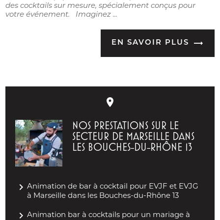
des cocktails sur mesure, spécialement conçus pour
votre événement. Imaginez ...
EN SAVOIR PLUS
place
NOS PRESTATIONS SUR LE
SECTEUR DE MARSEILLE DANS
LES BOUCHES-DU-RHÔNE 13
navigate_next
Animation de bar à cocktail pour EVJF et EVJG
à Marseille dans les Bouches-du-Rhône 13
navigate_next
Animation bar à cocktails pour un mariage à