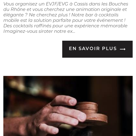
Vous organisez un EVJF/EVG à Cassis dans les Bouches
du Rhône et vous cherchez une animation originale et
élégante ? Ne cherchez plus ! Notre bar à cocktails
mobile est la solution parfaite pour votre événement !
Des cocktails raffinés pour une expérience mémorable
Imaginez-vous siroter notre ex...
EN SAVOIR PLUS