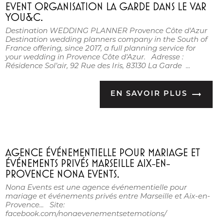
EVENT ORGANISATION LA GARDE DANS LE VAR
YOU&C.
Destination WEDDING PLANNER Provence Côte d'Azur
Destination wedding planners company in the South of
France offering, since 2017, a full planning service for
your wedding in Provence Côte d'Azur. Adresse :
Résidence Sol’air, 92 Rue des Iris, 83130 La Garde ...
EN SAVOIR PLUS
AGENCE ÉVÉNEMENTIELLE POUR MARIAGE ET
ÉVÉNEMENTS PRIVÉS MARSEILLE AIX-EN-
PROVENCE NONA EVENTS.
Nona Events est une agence événementielle pour
mariage et événements privés entre Marseille et Aix-en-
Provence... Site:
facebook.com/nonaevenementsetemotions/