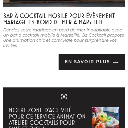
BAR À COCKTAIL MOBILE POUR ÉVÈNEMENT
MARIAGE EN BORD DE MER À MARSEILLE
Rendez votre mariage en bord de mer inoubliable avec
un bar à cocktail mobile à Marseille. Oz Cocktail propose
une animation chic et conviviale pour surprendre vos
invités.
EN SAVOIR PLUS
center_focus_strong
NOTRE ZONE D'ACTIVITÉ
POUR CE SERVICE ANIMATION
ATELIER COCKTAILS POUR