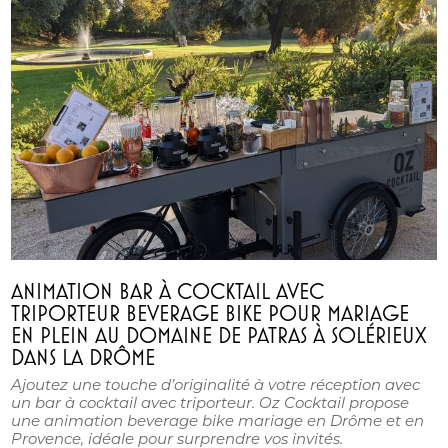
ANIMATION BAR À COCKTAIL AVEC
TRIPORTEUR BEVERAGE BIKE POUR MARIAGE
EN PLEIN AU DOMAINE DE PATRAS À SOLÉRIEUX
DANS LA DRÔME
Ajoutez une touche d’originalité à votre réception avec
un bar à cocktail avec triporteur. Oz Cocktail propose
une animation beverage bike mariage en Drôme et en
Provence, idéale pour surprendre vos invités.