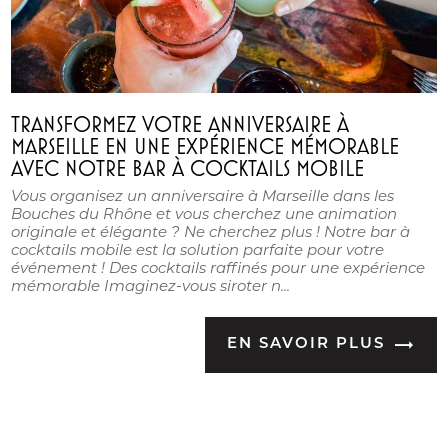
TRANSFORMEZ VOTRE ANNIVERSAIRE À
MARSEILLE EN UNE EXPÉRIENCE MÉMORABLE
AVEC NOTRE BAR À COCKTAILS MOBILE
Vous organisez un anniversaire à Marseille dans les
Bouches du Rhône et vous cherchez une animation
originale et élégante ? Ne cherchez plus ! Notre bar à
cocktails mobile est la solution parfaite pour votre
événement ! Des cocktails raffinés pour une expérience
mémorable Imaginez-vous siroter n...
EN SAVOIR PLUS