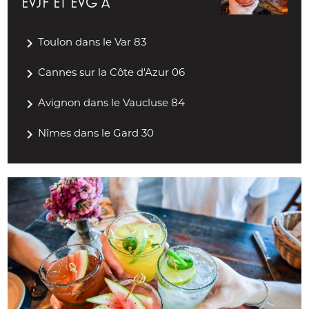
EVJF ET EVG À
navigate_next
Toulon dans le Var 83
navigate_next
Cannes sur la Côte d'Azur 06
navigate_next
Avignon dans le Vaucluse 84
navigate_next
Nîmes dans le Gard 30